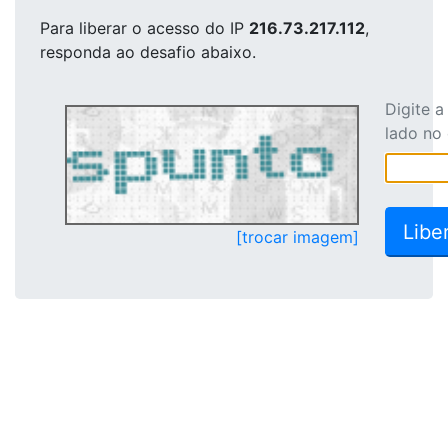
Para liberar o acesso
do IP
216.73.217.112
,
responda ao desafio abaixo.
Digite 
lado no
[trocar imagem]