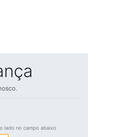
ança
nosco.
ao lado no campo abaixo