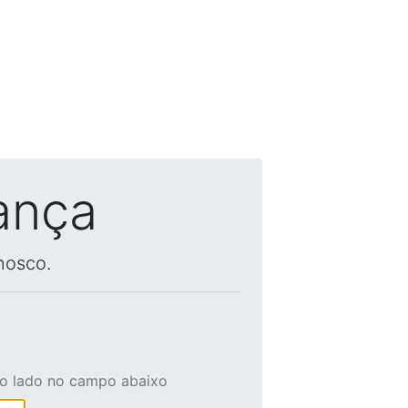
ança
nosco.
ao lado no campo abaixo