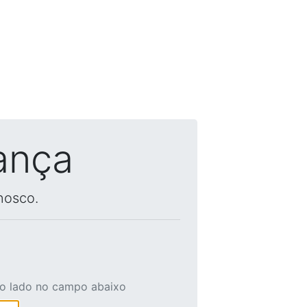
ança
nosco.
ao lado no campo abaixo