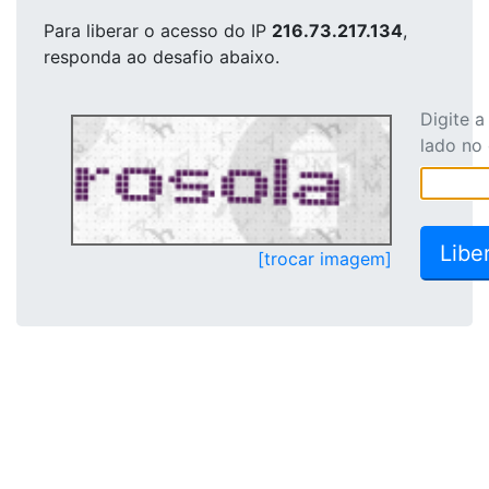
Para liberar o acesso
do IP
216.73.217.134
,
responda ao desafio abaixo.
Digite 
lado no
[trocar imagem]