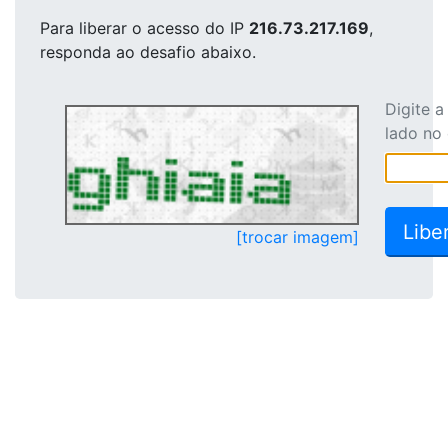
Para liberar o acesso
do IP
216.73.217.169
,
responda ao desafio abaixo.
Digite 
lado no
[trocar imagem]