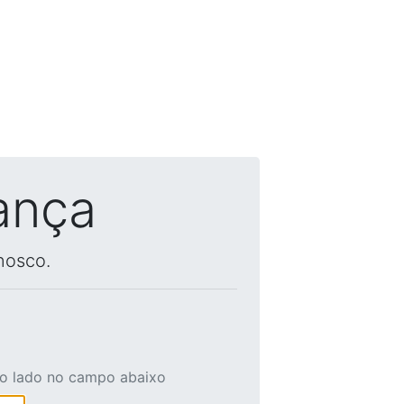
ança
nosco.
ao lado no campo abaixo