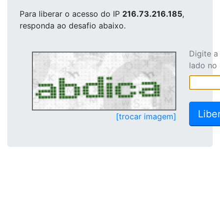
Para liberar o acesso
do IP
216.73.216.185
,
responda ao desafio abaixo.
Digite 
lado no
[trocar imagem]